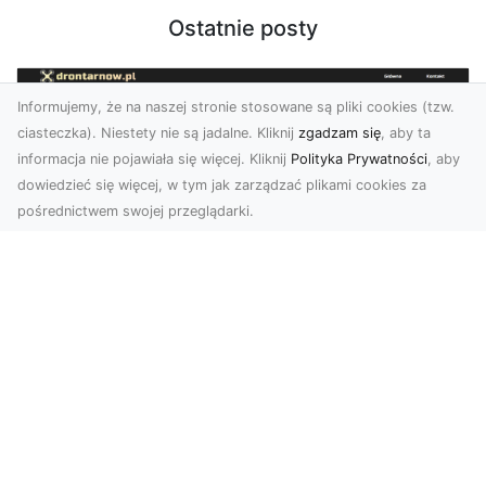
Ostatnie posty
Informujemy, że na naszej stronie stosowane są pliki cookies (tzw.
ciasteczka). Niestety nie są jadalne. Kliknij
zgadzam się
, aby ta
informacja nie pojawiała się więcej. Kliknij
Polityka Prywatności
, aby
dowiedzieć się więcej, w tym jak zarządzać plikami cookies za
pośrednictwem swojej przeglądarki.
Usługi dronem Dębica – innowacyjne
rozwiązania dla Twoich projektów
Usługi dronem w Dębicy to rewolucja w
dziedzinie fotografii i filmowania. Firma usługi
dronem Dębi...