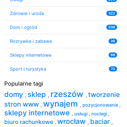
Zdrowie i uroda
322
Dom i ogród
206
Rozrywka i zabawa
36
Sklepy internetowe
99
Sport i turystyka
72
Popularne tagi
rzeszów
domy
sklep
tworzenie
,
,
,
wynajem
stron www
,
,
pozycjonowanie
,
sklepy internetowe
,
usługi
,
noclegi
,
wrocław
baciar
biuro rachunkowe
,
,
,