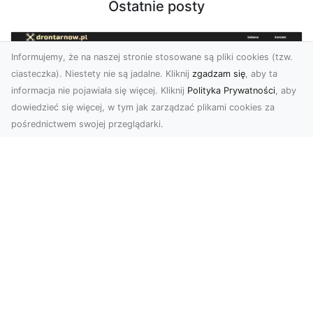
Ostatnie posty
Informujemy, że na naszej stronie stosowane są pliki cookies (tzw.
ciasteczka). Niestety nie są jadalne. Kliknij
zgadzam się
, aby ta
informacja nie pojawiała się więcej. Kliknij
Polityka Prywatności
, aby
dowiedzieć się więcej, w tym jak zarządzać plikami cookies za
pośrednictwem swojej przeglądarki.
Usługi dronem Dębica – innowacyjne
rozwiązania dla Twoich projektów
Usługi dronem w Dębicy to rewolucja w
dziedzinie fotografii i filmowania. Firma usługi
dronem Dębi...