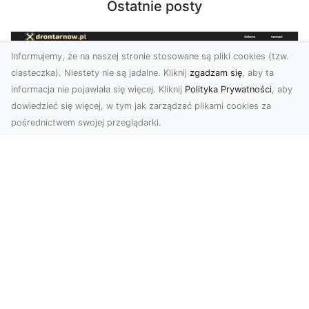
Ostatnie posty
Informujemy, że na naszej stronie stosowane są pliki cookies (tzw.
ciasteczka). Niestety nie są jadalne. Kliknij
zgadzam się
, aby ta
informacja nie pojawiała się więcej. Kliknij
Polityka Prywatności
, aby
dowiedzieć się więcej, w tym jak zarządzać plikami cookies za
pośrednictwem swojej przeglądarki.
Usługi dronem Dębica – innowacyjne
rozwiązania dla Twoich projektów
Usługi dronem w Dębicy to rewolucja w
dziedzinie fotografii i filmowania. Firma usługi
dronem Dębi...