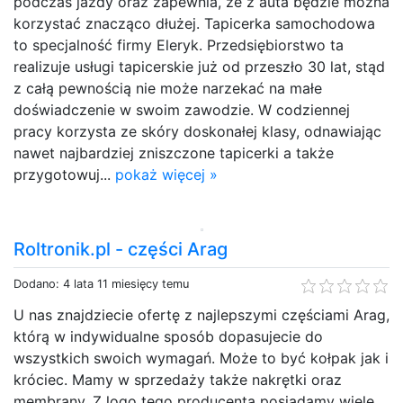
podczas jazdy oraz zapewnia, że z auta będzie można
korzystać znacząco dłużej. Tapicerka samochodowa
to specjalność firmy Eleryk. Przedsiębiorstwo ta
realizuje usługi tapicerskie już od przeszło 30 lat, stąd
z całą pewnością nie może narzekać na małe
doświadczenie w swoim zawodzie. W codziennej
pracy korzysta ze skóry doskonałej klasy, odnawiając
nawet najbardziej zniszczone tapicerki a także
przygotowuj...
pokaż więcej »
Roltronik.pl - części Arag
Dodano: 4 lata 11 miesięcy temu
U nas znajdziecie ofertę z najlepszymi częściami Arag,
którą w indywidualne sposób dopasujecie do
wszystkich swoich wymagań. Może to być kołpak jak i
króciec. Mamy w sprzedaży także nakrętki oraz
membrany. Z logo tego producenta posiadamy wiele