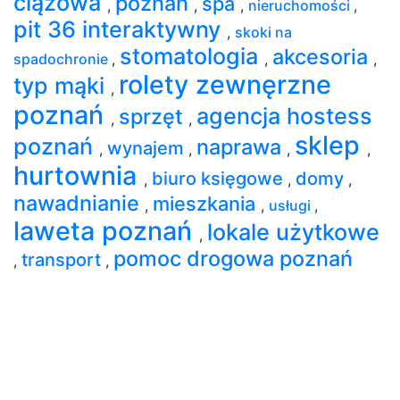
ciążowa
poznań
spa
,
,
,
nieruchomości
,
pit 36 interaktywny
,
skoki na
stomatologia
akcesoria
spadochronie
,
,
,
rolety zewnęrzne
typ mąki
,
poznań
agencja hostess
sprzęt
,
,
sklep
poznań
naprawa
wynajem
,
,
,
,
hurtownia
biuro księgowe
domy
,
,
,
nawadnianie
mieszkania
,
,
usługi
,
laweta poznań
lokale użytkowe
,
pomoc drogowa poznań
transport
,
,