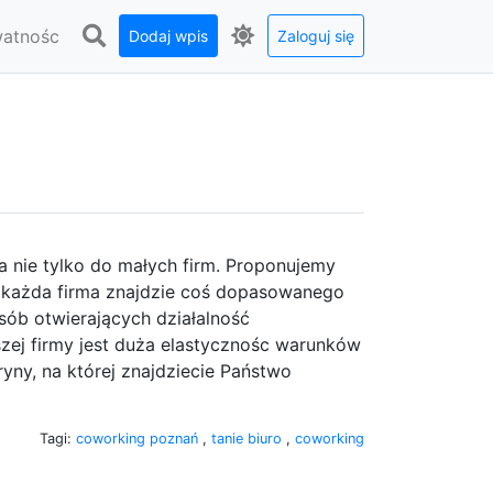
watnośc
Dodaj wpis
Zaloguj się
a nie tylko do małych firm. Proponujemy
m każda firma znajdzie coś dopasowanego
osób otwierających działalność
zej firmy jest duża elastycznośc warunków
yny, na której znajdziecie Państwo
Tagi:
coworking poznań
,
tanie biuro
,
coworking