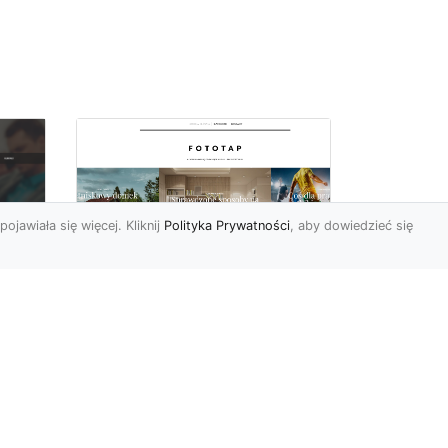
pojawiała się więcej. Kliknij
Polityka Prywatności
, aby dowiedzieć się
W czterech ścianach
oc
wybieramy…
u:
nowoczesność!
 na
https://www.fototap.pl Styl
nowoczesny jest ostatnimi
we
czasy tym najbardziej