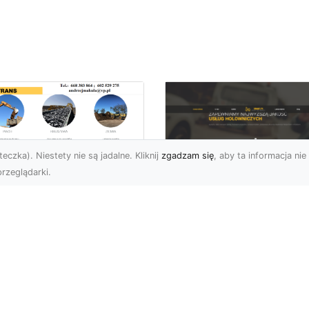
eczka). Niestety nie są jadalne. Kliknij
zgadzam się
, aby ta informacja nie 
rzeglądarki.
ansport
skopodwoziowy –
FHU XMar –
mpleksowe Usługi
Profesjonalna Pom
zewozu Ciężkiego
Drogowa w Radomi
rzętu od MA-
Laweta i Holowanie
RANS
Wyciągnięcie Ręki
ym Jest Transport
FHU XMar – Komplekso