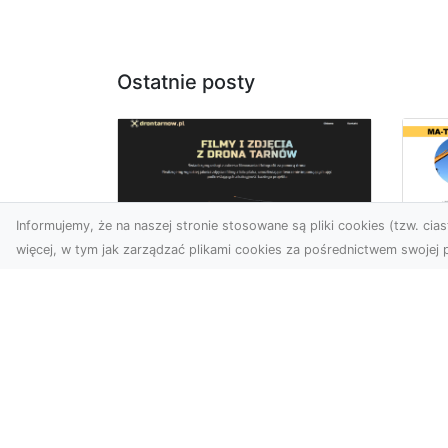
Ostatnie posty
Informujemy, że na naszej stronie stosowane są pliki cookies (tzw. ciast
więcej, w tym jak zarządzać plikami cookies za pośrednictwem swojej p
Tr
Usługi dronem Dębica
Ni
– innowacyjne
Ko
rozwiązania dla
Pr
Twoich projektów
Sp
T
Usługi dronem w Dębicy to
rewolucja w dziedzinie
Cz
fotografii i filmowania.