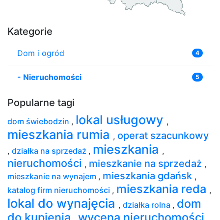
Kategorie
Dom i ogród
4
-
Nieruchomości
5
Popularne tagi
lokal usługowy
dom świebodzin
,
,
mieszkania rumia
operat szacunkowy
,
mieszkania
,
działka na sprzedaż
,
,
nieruchomości
mieszkanie na sprzedaż
,
,
mieszkania gdańsk
mieszkanie na wynajem
,
,
mieszkania reda
katalog firm nieruchomości
,
,
lokal do wynajęcia
dom
,
działka rolna
,
do kupienia
wycena nieruchomości
,