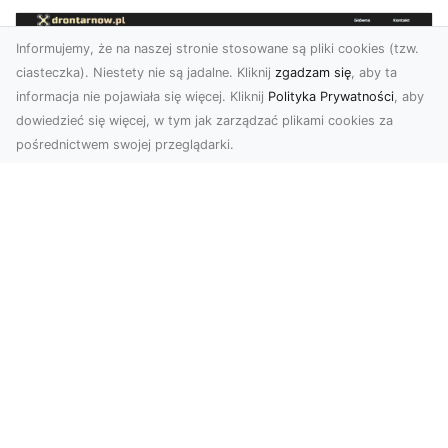
Informujemy, że na naszej stronie stosowane są pliki cookies (tzw.
ciasteczka). Niestety nie są jadalne. Kliknij
zgadzam się
, aby ta
informacja nie pojawiała się więcej. Kliknij
Polityka Prywatności
, aby
dowiedzieć się więcej, w tym jak zarządzać plikami cookies za
pośrednictwem swojej przeglądarki.
Usługi dronem Dębica – innowacyjne
rozwiązania dla Twoich projektów
Usługi dronem w Dębicy to rewolucja w
dziedzinie fotografii i filmowania. Firma usługi
dronem Dębi...