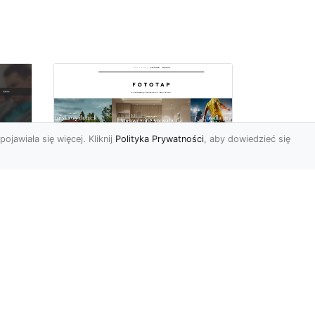
pojawiała się więcej. Kliknij
Polityka Prywatności
, aby dowiedzieć się
W czterech ścianach
oc
wybieramy…
u:
nowoczesność!
 na
https://www.fototap.pl Styl
nowoczesny jest ostatnimi
we
czasy tym najbardziej
popularnym, jeżeli ch...