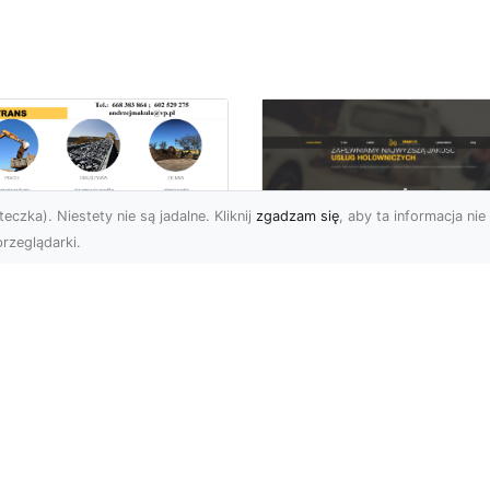
eczka). Niestety nie są jadalne. Kliknij
zgadzam się
, aby ta informacja nie 
rzeglądarki.
ansport
skopodwoziowy –
FHU XMar –
mpleksowe Usługi
Profesjonalna Pom
zewozu Ciężkiego
Drogowa w Radomi
rzętu od MA-
Laweta i Holowanie
RANS
Wyciągnięcie Ręki
ym Jest Transport
FHU XMar – Komplekso
skopodwoziowy?
Wsparcie Drogowe w