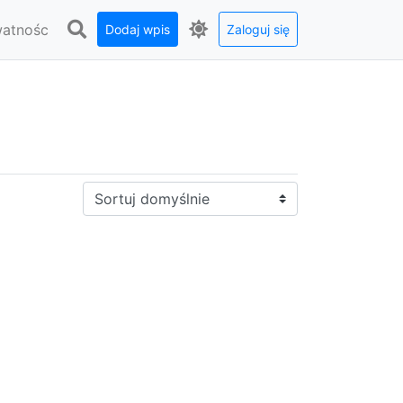
watnośc
Dodaj wpis
Zaloguj się
Sortuj: