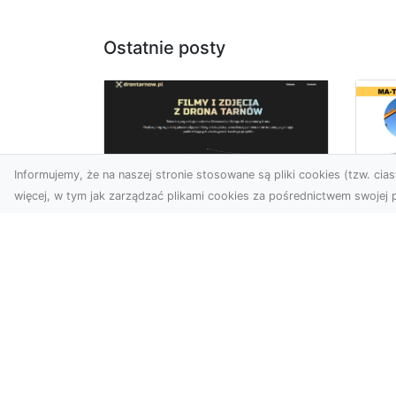
Ostatnie posty
Informujemy, że na naszej stronie stosowane są pliki cookies (tzw. ciast
więcej, w tym jak zarządzać plikami cookies za pośrednictwem swojej p
Tr
Usługi dronem Dębica
Ni
– innowacyjne
Ko
rozwiązania dla
Pr
Twoich projektów
Sp
T
Usługi dronem w Dębicy to
rewolucja w dziedzinie
Cz
fotografii i filmowania.
Ni
Firma usługi dronem Dębi...