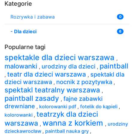
Kategorie
Rozrywka i zabawa
0
-
Dla dzieci
6
Popularne tagi
spektakle dla dzieci warszawa
,
paintball
malowanki
urodziny dla dzieci
,
,
teatr dla dzieci warszawa
spektakl dla
,
,
dzieci warszawa
nocnik z pozytywka
,
,
spektakl teatralny warszawa
,
paintball zasady
fajne zabawki
,
drewniane
,
kolorowanki pdf
,
fotelik do kąpieli
,
teatrzyk dla dzieci
kolorowanki
,
wanna z korkiem
warszawa
,
,
urodziny
dzieckawrocław
,
paintball nauka gry
,