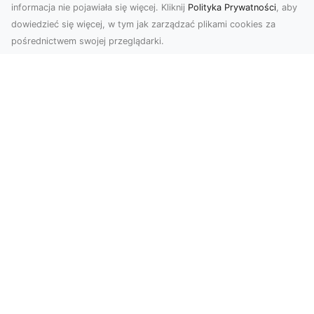
informacja nie pojawiała się więcej. Kliknij
Polityka Prywatności
, aby
dowiedzieć się więcej, w tym jak zarządzać plikami cookies za
pośrednictwem swojej przeglądarki.
Usługi dronem Dębica – innowacyjne
rozwiązania dla Twoich projektów
Usługi dronem w Dębicy to rewolucja w
dziedzinie fotografii i filmowania. Firma usługi
dronem Dębi...