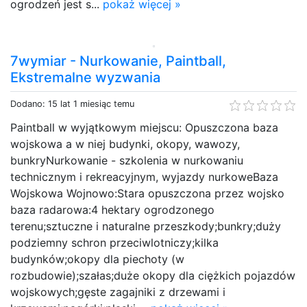
ogrodzeń jest s...
pokaż więcej »
7wymiar - Nurkowanie, Paintball,
Ekstremalne wyzwania
Dodano: 15 lat 1 miesiąc temu
Paintball w wyjątkowym miejscu: Opuszczona baza
wojskowa a w niej budynki, okopy, wawozy,
bunkryNurkowanie - szkolenia w nurkowaniu
technicznym i rekreacyjnym, wyjazdy nurkoweBaza
Wojskowa Wojnowo:Stara opuszczona przez wojsko
baza radarowa:4 hektary ogrodzonego
terenu;sztuczne i naturalne przeszkody;bunkry;duży
podziemny schron przeciwlotniczy;kilka
budynków;okopy dla piechoty (w
rozbudowie);szałas;duże okopy dla ciężkich pojazdów
wojskowych;gęste zagajniki z drzewami i