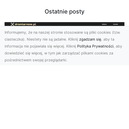
Ostatnie posty
Informujemy, że na naszej stronie stosowane są pliki cookies (tzw.
ciasteczka). Niestety nie są jadalne. Kliknij
zgadzam się
, aby ta
informacja nie pojawiała się więcej. Kliknij
Polityka Prywatności
, aby
dowiedzieć się więcej, w tym jak zarządzać plikami cookies za
pośrednictwem swojej przeglądarki.
Usługi dronem Dębica – innowacyjne
rozwiązania dla Twoich projektów
Usługi dronem w Dębicy to rewolucja w
dziedzinie fotografii i filmowania. Firma usługi
dronem Dębi...