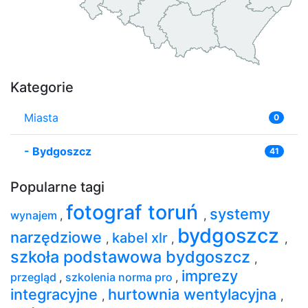
Kategorie
Miasta
0
-
Bydgoszcz
41
Popularne tagi
fotograf toruń
systemy
wynajem
,
,
bydgoszcz
narzędziowe
kabel xlr
,
,
,
szkoła podstawowa bydgoszcz
,
imprezy
przegląd
,
szkolenia norma pro
,
integracyjne
hurtownia wentylacyjna
,
,