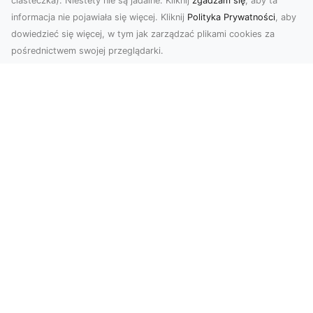
ciasteczka). Niestety nie są jadalne. Kliknij
zgadzam się
, aby ta
informacja nie pojawiała się więcej. Kliknij
Polityka Prywatności
, aby
dowiedzieć się więcej, w tym jak zarządzać plikami cookies za
pośrednictwem swojej przeglądarki.
Usługi dronem Dębica – innowacyjne
rozwiązania dla Twoich projektów
Usługi dronem w Dębicy to rewolucja w
dziedzinie fotografii i filmowania. Firma usługi
dronem Dębi...