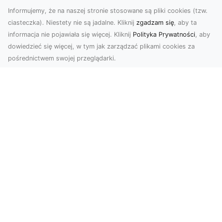
Informujemy, że na naszej stronie stosowane są pliki cookies (tzw.
ciasteczka). Niestety nie są jadalne. Kliknij
zgadzam się
, aby ta
informacja nie pojawiała się więcej. Kliknij
Polityka Prywatności
, aby
dowiedzieć się więcej, w tym jak zarządzać plikami cookies za
pośrednictwem swojej przeglądarki.
Usługi dronem Dębica – innowacyjne
rozwiązania dla Twoich projektów
Usługi dronem w Dębicy to rewolucja w
dziedzinie fotografii i filmowania. Firma usługi
dronem Dębi...