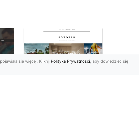
pojawiała się więcej. Kliknij
Polityka Prywatności
, aby dowiedzieć się
W czterech ścianach
oc
wybieramy…
u:
nowoczesność!
 na
https://www.fototap.pl Styl
nowoczesny jest ostatnimi
we
czasy tym najbardziej
popularnym, jeżeli ch...