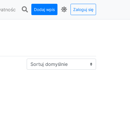
watnośc
Dodaj wpis
Zaloguj się
Sortuj: