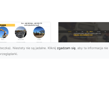
eczka). Niestety nie są jadalne. Kliknij
zgadzam się
, aby ta informacja nie 
rzeglądarki.
ansport
skopodwoziowy –
FHU XMar –
mpleksowe Usługi
Profesjonalna Pom
zewozu Ciężkiego
Drogowa w Radomi
rzętu od MA-
Laweta i Holowanie
RANS
Wyciągnięcie Ręki
ym Jest Transport
FHU XMar – Komplekso
skopodwoziowy?
Wsparcie Drogowe w