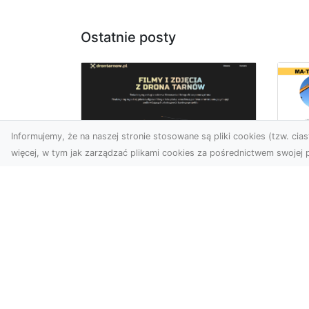
Ostatnie posty
Informujemy, że na naszej stronie stosowane są pliki cookies (tzw. ciast
więcej, w tym jak zarządzać plikami cookies za pośrednictwem swojej p
Tr
Usługi dronem Dębica
Ni
– innowacyjne
Ko
rozwiązania dla
Pr
Twoich projektów
Sp
T
Usługi dronem w Dębicy to
rewolucja w dziedzinie
Cz
fotografii i filmowania.
Ni
Firma usługi dronem Dębi...