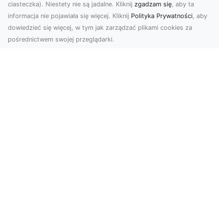
ciasteczka). Niestety nie są jadalne. Kliknij
zgadzam się
, aby ta
informacja nie pojawiała się więcej. Kliknij
Polityka Prywatności
, aby
dowiedzieć się więcej, w tym jak zarządzać plikami cookies za
pośrednictwem swojej przeglądarki.
Usługi dronem Dębica – innowacyjne
rozwiązania dla Twoich projektów
Usługi dronem w Dębicy to rewolucja w
dziedzinie fotografii i filmowania. Firma usługi
dronem Dębi...