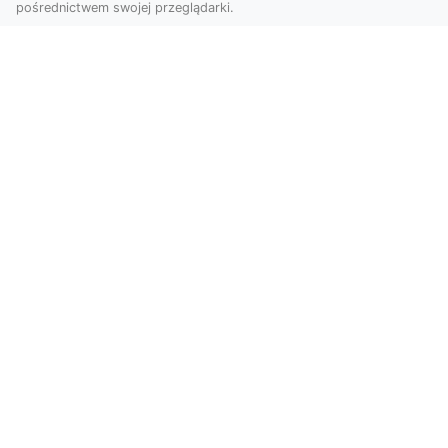
pośrednictwem swojej przeglądarki.
Usługi dronem Dębica – innowacyjne
rozwiązania dla Twoich projektów
Usługi dronem w Dębicy to rewolucja w
dziedzinie fotografii i filmowania. Firma usługi
dronem Dębi...