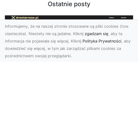
Ostatnie posty
Informujemy, że na naszej stronie stosowane są pliki cookies (tzw.
ciasteczka). Niestety nie są jadalne. Kliknij
zgadzam się
, aby ta
informacja nie pojawiała się więcej. Kliknij
Polityka Prywatności
, aby
dowiedzieć się więcej, w tym jak zarządzać plikami cookies za
pośrednictwem swojej przeglądarki.
Usługi dronem Dębica – innowacyjne
rozwiązania dla Twoich projektów
Usługi dronem w Dębicy to rewolucja w
dziedzinie fotografii i filmowania. Firma usługi
dronem Dębi...