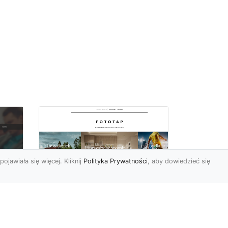
pojawiała się więcej. Kliknij
Polityka Prywatności
, aby dowiedzieć się
W czterech ścianach
oc
wybieramy…