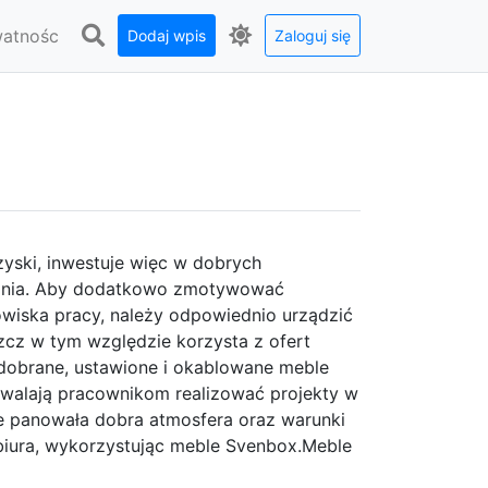
watnośc
Dodaj wpis
Zaloguj się
zyski, inwestuje więc w dobrych
zania. Aby dodatkowo zmotywować
wiska pracy, należy odpowiednio urządzić
cz w tym względzie korzysta z ofert
dobrane, ustawione i okablowane meble
zwalają pracownikom realizować projekty w
e panowała dobra atmosfera oraz warunki
biura, wykorzystując meble Svenbox.Meble