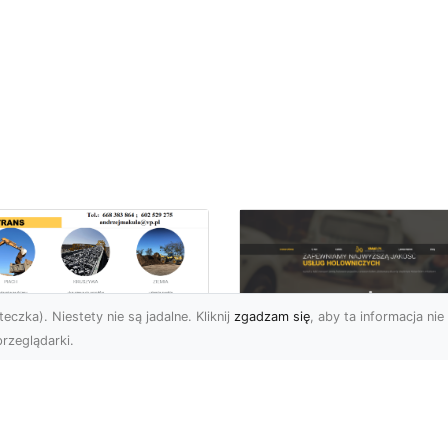
eczka). Niestety nie są jadalne. Kliknij
zgadzam się
, aby ta informacja nie 
rzeglądarki.
ansport
skopodwoziowy –
FHU XMar –
mpleksowe Usługi
Profesjonalna Pom
zewozu Ciężkiego