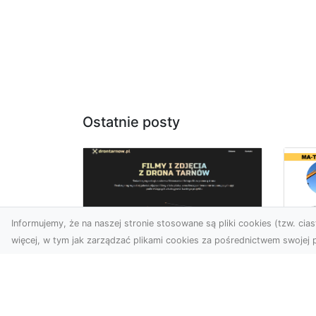
Ostatnie posty
Informujemy, że na naszej stronie stosowane są pliki cookies (tzw. ciast
więcej, w tym jak zarządzać plikami cookies za pośrednictwem swojej p
Tr
Usługi dronem Dębica
Ni
– innowacyjne
Ko
rozwiązania dla
Pr