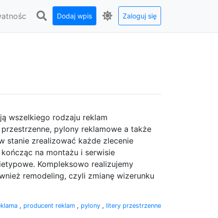
watnośc
Dodaj wpis
Zaloguj się
ją wszelkiego rodzaju reklam
y przestrzenne, pylony reklamowe a także
w stanie zrealizować każde zlecenie
i kończąc na montażu i serwisie
nietypowe. Kompleksowo realizujemy
wnież remodeling, czyli zmianę wizerunku
eklama
,
producent reklam
,
pylony
,
litery przestrzenne