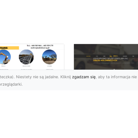
eczka). Niestety nie są jadalne. Kliknij
zgadzam się
, aby ta informacja nie 
rzeglądarki.
ansport
skopodwoziowy –
FHU XMar –
mpleksowe Usługi
Profesjonalna Pom
zewozu Ciężkiego
Drogowa w Radomi
rzętu od MA-
Laweta i Holowanie
RANS
Wyciągnięcie Ręki