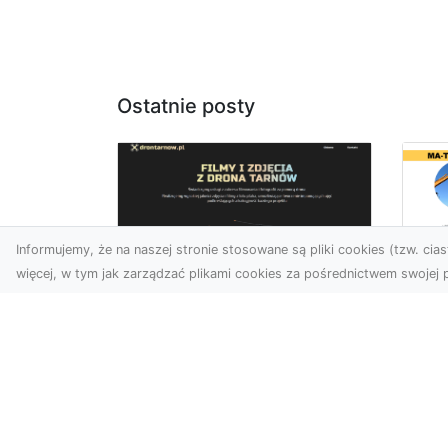
Ostatnie posty
Informujemy, że na naszej stronie stosowane są pliki cookies (tzw. ciast
więcej, w tym jak zarządzać plikami cookies za pośrednictwem swojej p
Tr
Usługi dronem Dębica
Ni
– innowacyjne
Ko
rozwiązania dla
Pr
Twoich projektów
Sp
T
Usługi dronem w Dębicy to
rewolucja w dziedzinie