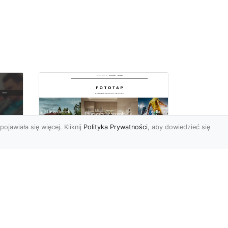
pojawiała się więcej. Kliknij
Polityka Prywatności
, aby dowiedzieć się
W czterech ścianach
oc
wybieramy…
u:
nowoczesność!
 na
https://www.fototap.pl Styl
nowoczesny jest ostatnimi