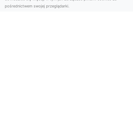
pośrednictwem swojej przeglądarki.
Usługi dronem Dębica – innowacyjne
rozwiązania dla Twoich projektów
Usługi dronem w Dębicy to rewolucja w
dziedzinie fotografii i filmowania. Firma usługi
dronem Dębi...