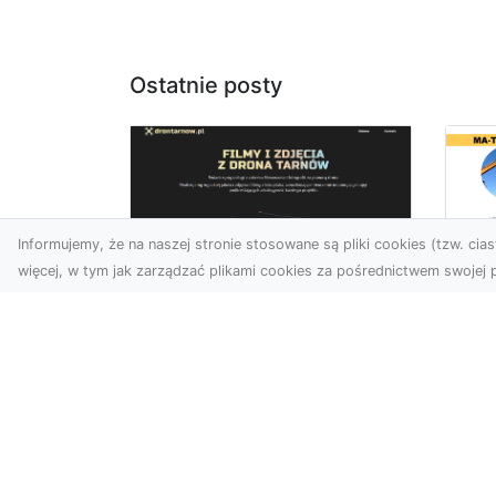
Ostatnie posty
Informujemy, że na naszej stronie stosowane są pliki cookies (tzw. ciast
więcej, w tym jak zarządzać plikami cookies za pośrednictwem swojej p
Tr
Usługi dronem Dębica
Ni
– innowacyjne
Ko
rozwiązania dla
Pr
Twoich projektów
Sp
T
Usługi dronem w Dębicy to
rewolucja w dziedzinie
Cz
fotografii i filmowania.