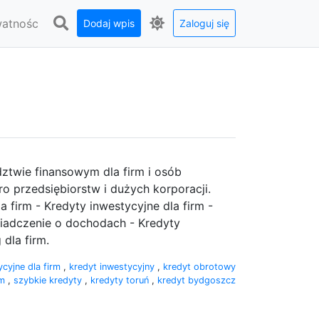
watnośc
Dodaj wpis
Zaloguj się
ztwie finansowym dla firm i osób
o przedsiębiorstw i dużych korporacji.
a firm - Kredyty inwestycyjne dla firm -
iadczenie o dochodach - Kredyty
dla firm.
ycyjne dla firm
,
kredyt inwestycyjny
,
kredyt obrotowy
rm
,
szybkie kredyty
,
kredyty toruń
,
kredyt bydgoszcz