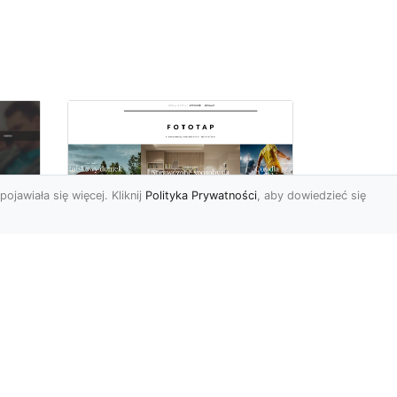
pojawiała się więcej. Kliknij
Polityka Prywatności
, aby dowiedzieć się
W czterech ścianach
oc
wybieramy…
u:
nowoczesność!
 na
https://www.fototap.pl Styl
nowoczesny jest ostatnimi
we
czasy tym najbardziej