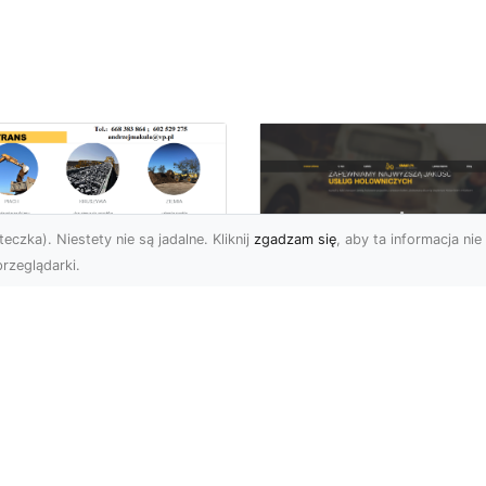
eczka). Niestety nie są jadalne. Kliknij
zgadzam się
, aby ta informacja nie 
rzeglądarki.
ansport
skopodwoziowy –
FHU XMar –
mpleksowe Usługi
Profesjonalna Pom
zewozu Ciężkiego
Drogowa w Radomi
rzętu od MA-
Laweta i Holowanie
RANS
Wyciągnięcie Ręki
ym Jest Transport
FHU XMar – Komplekso