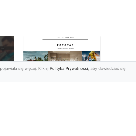
pojawiała się więcej. Kliknij
Polityka Prywatności
, aby dowiedzieć się
W czterech ścianach
oc
wybieramy…
u:
nowoczesność!
 na
https://www.fototap.pl Styl
nowoczesny jest ostatnimi
we
czasy tym najbardziej