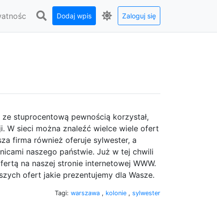
watnośc
Dodaj wpis
Zaloguj się
mi ze stuprocentową pewnością korzystał,
i. W sieci można znaleźć wielce wiele ofert
a firma również oferuje sylwester, a
icami naszego państwie. Już w tej chwili
fertą na naszej stronie internetowej WWW.
naszych ofert jakie prezentujemy dla Wasze.
Tagi:
warszawa
,
kolonie
,
sylwester