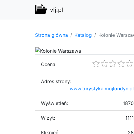
vlj.pl
Strona główna
Katalog
Kolonie Warsz
Ocena:
Adres strony:
www.turystyka.mojlondyn.pl
Wyświetleń:
1870
Wizyt:
1111
Kliknięć:
28