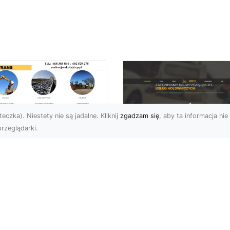
eczka). Niestety nie są jadalne. Kliknij
zgadzam się
, aby ta informacja nie 
rzeglądarki.
ansport
skopodwoziowy –
FHU XMar –
mpleksowe Usługi
Profesjonalna Pom
zewozu Ciężkiego
Drogowa w Radomi
rzętu od MA-
Laweta i Holowanie
RANS
Wyciągnięcie Ręki
ym Jest Transport
FHU XMar – Komplekso