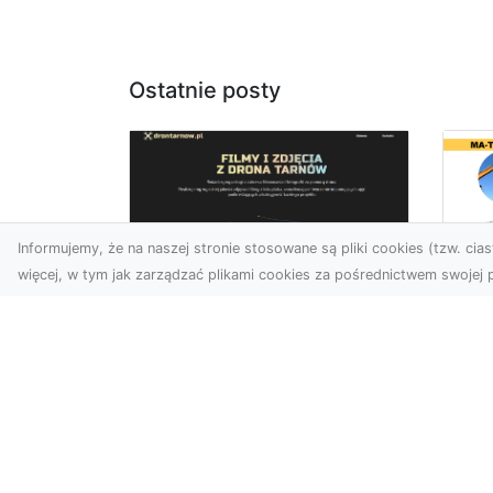
Ostatnie posty
Informujemy, że na naszej stronie stosowane są pliki cookies (tzw. ciast
więcej, w tym jak zarządzać plikami cookies za pośrednictwem swojej p
Tr
Usługi dronem Dębica
Ni
– innowacyjne
Ko
rozwiązania dla
Pr
Twoich projektów
Sp
T
Usługi dronem w Dębicy to
rewolucja w dziedzinie
Cz
fotografii i filmowania.