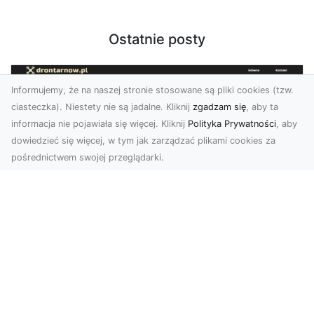
Ostatnie posty
Informujemy, że na naszej stronie stosowane są pliki cookies (tzw.
ciasteczka). Niestety nie są jadalne. Kliknij
zgadzam się
, aby ta
informacja nie pojawiała się więcej. Kliknij
Polityka Prywatności
, aby
dowiedzieć się więcej, w tym jak zarządzać plikami cookies za
pośrednictwem swojej przeglądarki.
Usługi dronem Dębica – innowacyjne
rozwiązania dla Twoich projektów
Usługi dronem w Dębicy to rewolucja w
dziedzinie fotografii i filmowania. Firma usługi