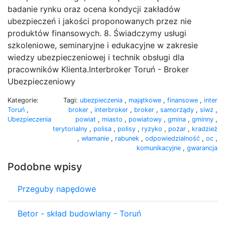
badanie rynku oraz ocena kondycji zakładów
ubezpieczeń i jakości proponowanych przez nie
produktów finansowych. 8. Świadczymy usługi
szkoleniowe, seminaryjne i edukacyjne w zakresie
wiedzy ubezpieczeniowej i technik obsługi dla
pracowników Klienta.Interbroker Toruń - Broker
Ubezpieczeniowy
Kategorie:
Tagi:
ubezpieczenia
,
majątkowe
,
finansowe
,
inter
Toruń
,
broker
,
interbroker
,
broker
,
samorządy
,
siwz
,
Ubezpieczenia
powiat
,
miasto
,
powiatowy
,
gmina
,
gminny
,
terytorialny
,
polisa
,
polisy
,
ryzyko
,
pożar
,
kradzież
,
włamanie
,
rabunek
,
odpowiedzialność
,
oc
,
komunikacyjne
,
gwarancja
Podobne wpisy
Przeguby napędowe
Betor - skład budowlany - Toruń