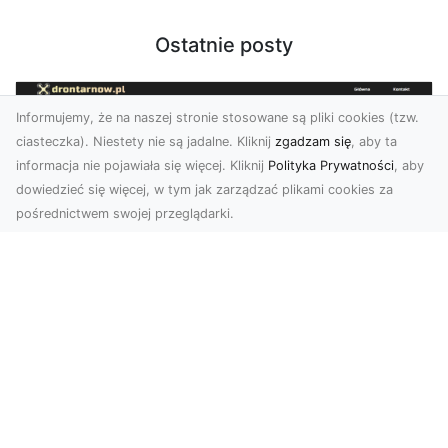
Ostatnie posty
Informujemy, że na naszej stronie stosowane są pliki cookies (tzw.
ciasteczka). Niestety nie są jadalne. Kliknij
zgadzam się
, aby ta
informacja nie pojawiała się więcej. Kliknij
Polityka Prywatności
, aby
dowiedzieć się więcej, w tym jak zarządzać plikami cookies za
pośrednictwem swojej przeglądarki.
Usługi dronem Dębica – innowacyjne
rozwiązania dla Twoich projektów
Usługi dronem w Dębicy to rewolucja w
dziedzinie fotografii i filmowania. Firma usługi