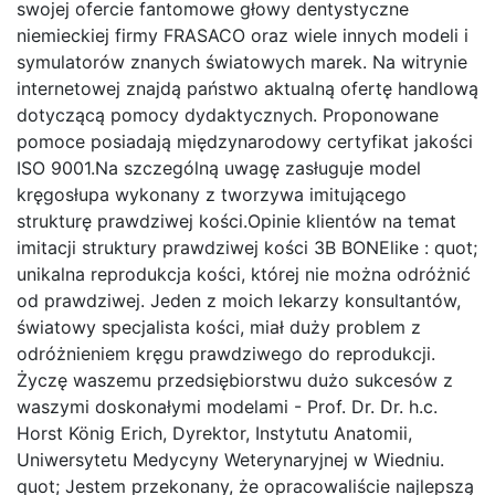
swojej ofercie fantomowe głowy dentystyczne
niemieckiej firmy FRASACO oraz wiele innych modeli i
symulatorów znanych światowych marek. Na witrynie
internetowej znajdą państwo aktualną ofertę handlową
dotyczącą pomocy dydaktycznych. Proponowane
pomoce posiadają międzynarodowy certyfikat jakości
ISO 9001.Na szczególną uwagę zasługuje model
kręgosłupa wykonany z tworzywa imitującego
strukturę prawdziwej kości.Opinie klientów na temat
imitacji struktury prawdziwej kości 3B BONElike : quot;
unikalna reprodukcja kości, której nie można odróżnić
od prawdziwej. Jeden z moich lekarzy konsultantów,
światowy specjalista kości, miał duży problem z
odróżnieniem kręgu prawdziwego do reprodukcji.
Życzę waszemu przedsiębiorstwu dużo sukcesów z
waszymi doskonałymi modelami - Prof. Dr. Dr. h.c.
Horst König Erich, Dyrektor, Instytutu Anatomii,
Uniwersytetu Medycyny Weterynaryjnej w Wiedniu.
quot; Jestem przekonany, że opracowaliście najlepszą