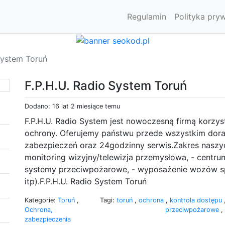
Regulamin
Polityka pry
System Toruń
F.P.H.U. Radio System Toruń
Dodano: 16 lat 2 miesiące temu
F.P.H.U. Radio System jest nowoczesną firmą korzy
ochrony. Oferujemy państwu przede wszystkim dor
zabezpieczeń oraz 24godzinny serwis.Zakres naszyc
monitoring wizyjny/telewizja przemysłowa, - centru
systemy przeciwpożarowe, - wyposażenie wozów sp
itp).F.P.H.U. Radio System Toruń
Kategorie:
Toruń
,
Tagi:
toruń
,
ochrona
,
kontrola dostępu
Ochrona,
przeciwpożarowe
,
zabezpieczenia