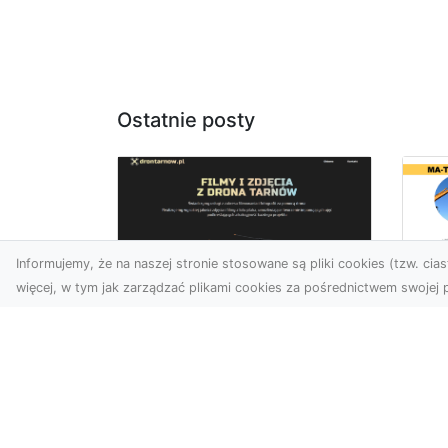
Ostatnie posty
Informujemy, że na naszej stronie stosowane są pliki cookies (tzw. ciast
więcej, w tym jak zarządzać plikami cookies za pośrednictwem swojej p
Tr
Usługi dronem Dębica
Ni
– innowacyjne
Ko
rozwiązania dla
Pr
Twoich projektów
Sp
T
Usługi dronem w Dębicy to