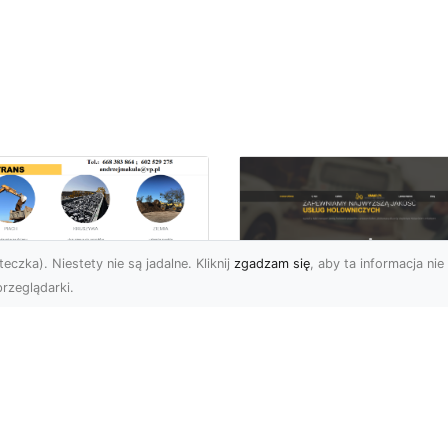
eczka). Niestety nie są jadalne. Kliknij
zgadzam się
, aby ta informacja nie 
rzeglądarki.
ansport
skopodwoziowy –
FHU XMar –
mpleksowe Usługi
Profesjonalna Pom
zewozu Ciężkiego
Drogowa w Radomi
rzętu od MA-
Laweta i Holowanie
RANS
Wyciągnięcie Ręki