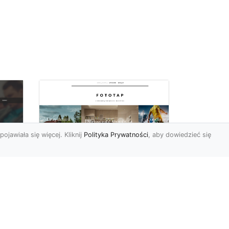
pojawiała się więcej. Kliknij
Polityka Prywatności
, aby dowiedzieć się
W czterech ścianach
oc
wybieramy…
u:
nowoczesność!
 na
https://www.fototap.pl Styl