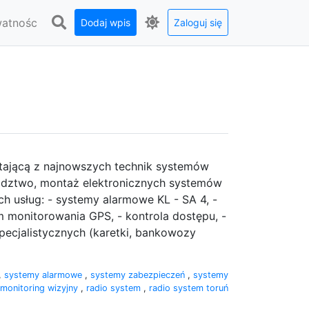
watnośc
Dodaj wpis
Zaloguj się
stającą z najnowszych technik systemów
adztwo, montaż elektronicznych systemów
h usług: - systemy alarmowe KL - SA 4, -
m monitorowania GPS, - kontrola dostępu, -
ecjalistycznych (karetki, bankowozy
,
systemy alarmowe
,
systemy zabezpieczeń
,
systemy
monitoring wizyjny
,
radio system
,
radio system toruń