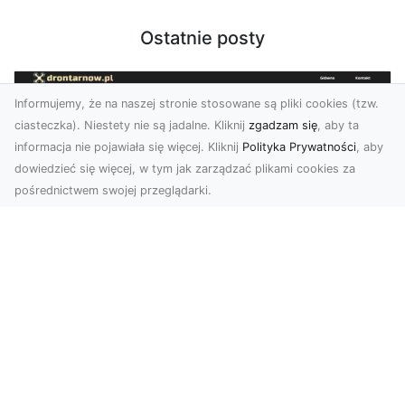
Ostatnie posty
Informujemy, że na naszej stronie stosowane są pliki cookies (tzw.
ciasteczka). Niestety nie są jadalne. Kliknij
zgadzam się
, aby ta
informacja nie pojawiała się więcej. Kliknij
Polityka Prywatności
, aby
dowiedzieć się więcej, w tym jak zarządzać plikami cookies za
pośrednictwem swojej przeglądarki.
Usługi dronem Dębica – innowacyjne
rozwiązania dla Twoich projektów
Usługi dronem w Dębicy to rewolucja w
dziedzinie fotografii i filmowania. Firma usługi
dronem Dębi...