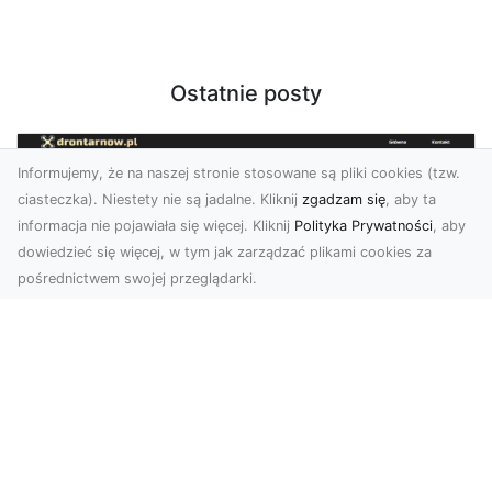
Ostatnie posty
Informujemy, że na naszej stronie stosowane są pliki cookies (tzw.
ciasteczka). Niestety nie są jadalne. Kliknij
zgadzam się
, aby ta
informacja nie pojawiała się więcej. Kliknij
Polityka Prywatności
, aby
dowiedzieć się więcej, w tym jak zarządzać plikami cookies za
pośrednictwem swojej przeglądarki.
Usługi dronem Dębica – innowacyjne
rozwiązania dla Twoich projektów
Usługi dronem w Dębicy to rewolucja w