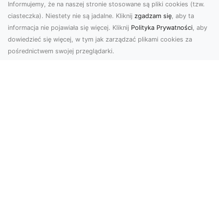
Informujemy, że na naszej stronie stosowane są pliki cookies (tzw.
ciasteczka). Niestety nie są jadalne. Kliknij
zgadzam się
, aby ta
informacja nie pojawiała się więcej. Kliknij
Polityka Prywatności
, aby
dowiedzieć się więcej, w tym jak zarządzać plikami cookies za
pośrednictwem swojej przeglądarki.
Usługi dronem Dębica – innowacyjne
rozwiązania dla Twoich projektów
Usługi dronem w Dębicy to rewolucja w
dziedzinie fotografii i filmowania. Firma usługi
dronem Dębi...