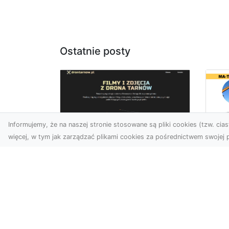
Ostatnie posty
Informujemy, że na naszej stronie stosowane są pliki cookies (tzw. ciast
więcej, w tym jak zarządzać plikami cookies za pośrednictwem swojej p
Tr
Usługi dronem Dębica
Ni
– innowacyjne
Ko
rozwiązania dla
Pr
Twoich projektów
Sp
T
Usługi dronem w Dębicy to
rewolucja w dziedzinie