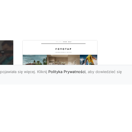
pojawiała się więcej. Kliknij
Polityka Prywatności
, aby dowiedzieć się
W czterech ścianach
oc
wybieramy…
u:
nowoczesność!
 na
https://www.fototap.pl Styl
nowoczesny jest ostatnimi