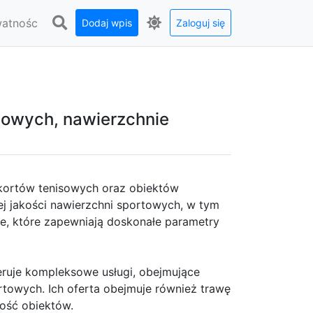
watnośc
Dodaj wpis
Zaloguj się
isowych, nawierzchnie
 kortów tenisowych oraz obiektów
ej jakości nawierzchni sportowych, w tym
we, które zapewniają doskonałe parametry
eruje kompleksowe usługi, obejmujące
towych. Ich oferta obejmuje również trawę
ność obiektów.