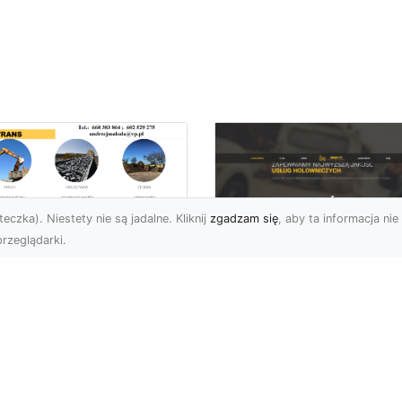
eczka). Niestety nie są jadalne. Kliknij
zgadzam się
, aby ta informacja nie 
rzeglądarki.
ansport
skopodwoziowy –
FHU XMar –
mpleksowe Usługi
Profesjonalna Pom
zewozu Ciężkiego
Drogowa w Radomi
rzętu od MA-
Laweta i Holowanie
RANS
Wyciągnięcie Ręki