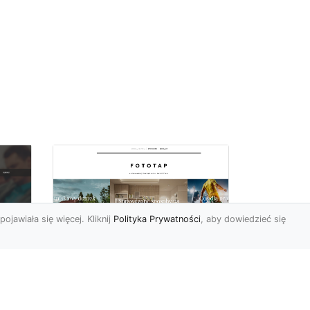
pojawiała się więcej. Kliknij
Polityka Prywatności
, aby dowiedzieć się
W czterech ścianach
oc
wybieramy…