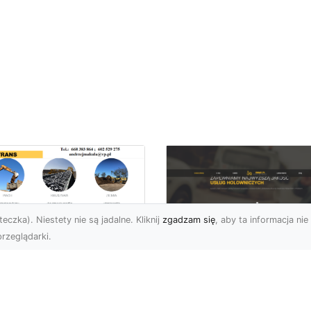
eczka). Niestety nie są jadalne. Kliknij
zgadzam się
, aby ta informacja nie 
rzeglądarki.
ansport
skopodwoziowy –
FHU XMar –
mpleksowe Usługi
Profesjonalna Pom
zewozu Ciężkiego