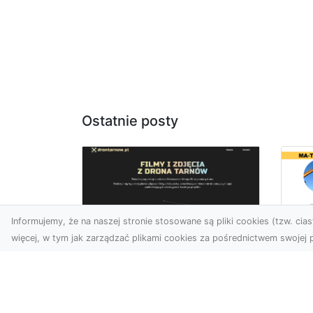
Ostatnie posty
Informujemy, że na naszej stronie stosowane są pliki cookies (tzw. ciast
więcej, w tym jak zarządzać plikami cookies za pośrednictwem swojej p
Tr
Usługi dronem Dębica
Ni
– innowacyjne
Ko
rozwiązania dla
Pr