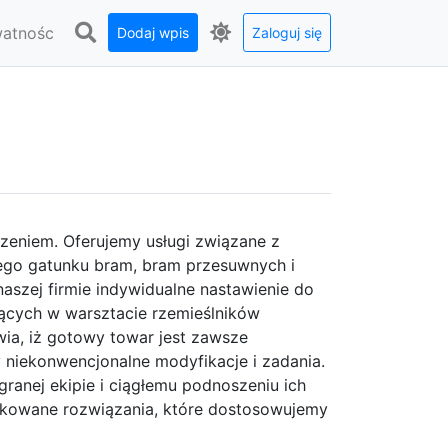
watnośc
Dodaj wpis
Zaloguj się
czeniem. Oferujemy usługi związane z
go gatunku bram, bram przesuwnych i
zej firmie indywidualne nastawienie do
ących w warsztacie rzemieślników
ia, iż gotowy towar jest zawsze
 niekonwencjonalne modyfikacje i zadania.
granej ekipie i ciągłemu podnoszeniu ich
ikowane rozwiązania, które dostosowujemy