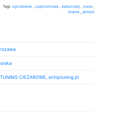
Tagi:
ogrodzenia
,
częstochowa
,
balustrady
,
kucie
,
brama
,
jartech
Warszawa
olska
PTUNING CIEŻAROWE, echiptuning.pl