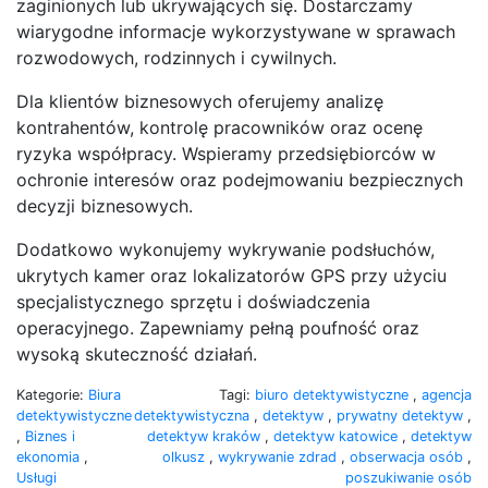
zaginionych lub ukrywających się. Dostarczamy
wiarygodne informacje wykorzystywane w sprawach
rozwodowych, rodzinnych i cywilnych.
Dla klientów biznesowych oferujemy analizę
kontrahentów, kontrolę pracowników oraz ocenę
ryzyka współpracy. Wspieramy przedsiębiorców w
ochronie interesów oraz podejmowaniu bezpiecznych
decyzji biznesowych.
Dodatkowo wykonujemy wykrywanie podsłuchów,
ukrytych kamer oraz lokalizatorów GPS przy użyciu
specjalistycznego sprzętu i doświadczenia
operacyjnego. Zapewniamy pełną poufność oraz
wysoką skuteczność działań.
Kategorie:
Biura
Tagi:
biuro detektywistyczne
,
agencja
detektywistyczne
detektywistyczna
,
detektyw
,
prywatny detektyw
,
,
Biznes i
detektyw kraków
,
detektyw katowice
,
detektyw
ekonomia
,
olkusz
,
wykrywanie zdrad
,
obserwacja osób
,
Usługi
poszukiwanie osób